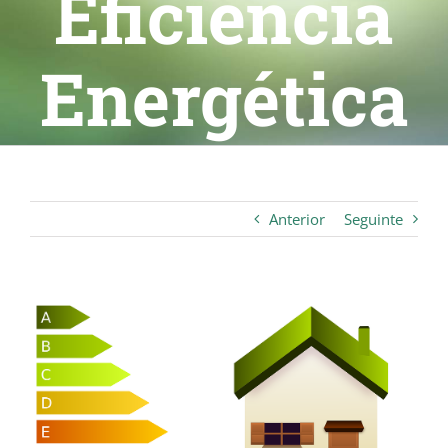
Eficiência
Energética
Anterior
Seguinte
View
Larger
Image