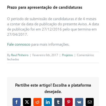
Prazo para apresentação de candidaturas
O período de submissão de candidaturas é de 4 meses
a contar da data de publicação do presente Aviso. A data
de publicação foi em 27/12/2016 pelo que termina em
27/04/2017.
Fale connosco
para mais informações.
By
Raul Pinheiro
|
Fevereiro 6th, 2017
|
Projetos
|
Comentários
em
fechados
Projetos
para
melhorar
Eficiência
Energética
Partilhe este artigo! Escolha a plataforma
desejada.
Facebook
X
Reddit
LinkedIn
Tumblr
Pinterest
Vk
Email