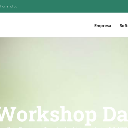
horland.pt
Empresa
Sof
Workshop Da