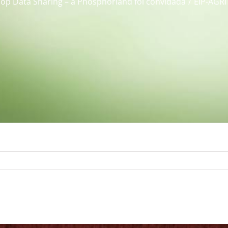
op Data Sharing – a Phosphorland foi convidada
EIP-AGRI