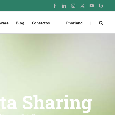
Facebook
LinkedIn
Instagram
X
YouTube
Skype
tware
Blog
Contactos
|
Phorland
|
ta Sharing