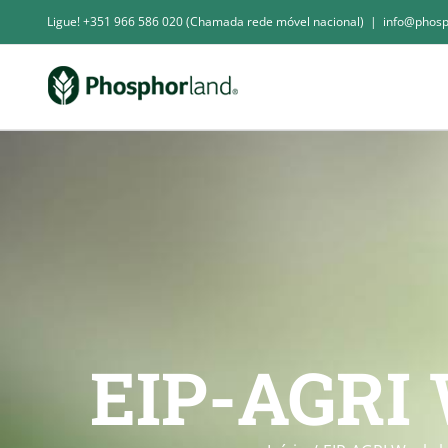
Skip
Ligue! +351 966 586 020 (Chamada rede móvel nacional)
|
info@phosp
to
content
EIP-AGRI 