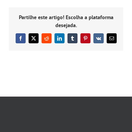
inovação
Partilhe este artigo! Escolha a plataforma
desejada.
Facebook
X
Reddit
LinkedIn
Tumblr
Pinterest
Vk
Email
(necessário
mas
não
publicado)