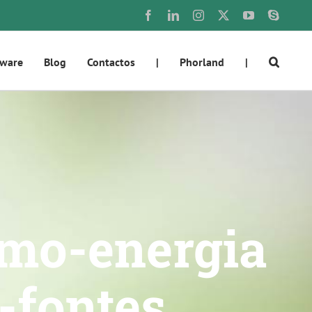
Facebook
LinkedIn
Instagram
X
YouTube
Skype
tware
Blog
Contactos
|
Phorland
|
emo-energia
-fontes