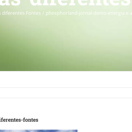
s diferentes Fontes
phosphorland-jornal-demo-energia e a
ferentes-fontes