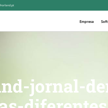
horland.pt
Empresa
Sof
nd-jornal-d
uas-diferentes