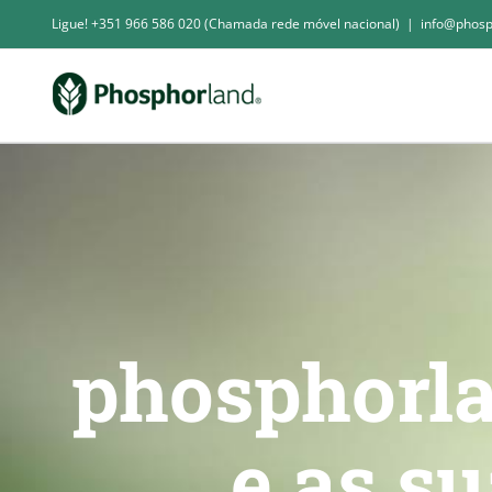
Skip
Ligue! +351 966 586 020 (Chamada rede móvel nacional)
|
info@phosp
to
content
phosphorla
e as s