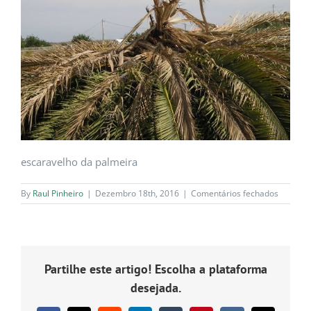
escaravelho da palmeira
em
By
Raul Pinheiro
|
Dezembro 18th, 2016
|
Comentários fechados
escarave
da-
palmeira
sintoma
iv
Partilhe este artigo! Escolha a plataforma
desejada.