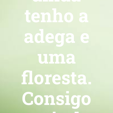
tenho a
adega e
uma
floresta.
Consigo