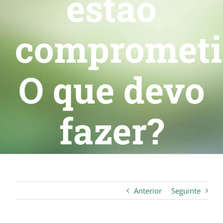
estão
comprometi
O que devo
fazer?
Anterior
Seguinte