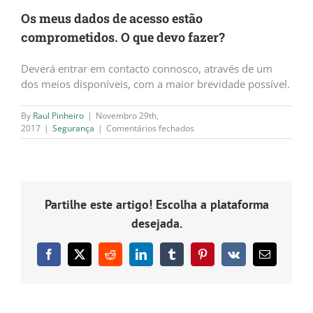
Os meus dados de acesso estão
comprometidos. O que devo fazer?
Deverá entrar em contacto connosco, através de um
dos meios disponíveis, com a maior brevidade possível.
By
Raul Pinheiro
|
Novembro 29th,
em
2017
|
Segurança
|
Comentários fechados
Os
meus
dados
de
acesso
Partilhe este artigo! Escolha a plataforma
estão
comprometidos.
desejada.
O
que
devo
Facebook
X
Reddit
LinkedIn
Tumblr
Pinterest
Vk
Email
fazer?
(necessário
mas
não
publicado)