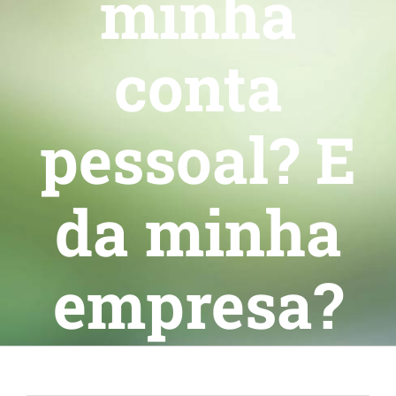
minha
conta
pessoal? E
da minha
empresa?