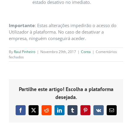
estado desativo no imediato.
Importante
: Estas alterações impedirão o acesso do
Utilizador à plataforma. No caso de desativar a
empresa, ninguém conseguirá aceder.
By
Raul Pinheiro
|
Novembro 29th, 2017
|
Conta
|
Comentários
em
fechados
Posso
apagar
os
dados
da
Partilhe este artigo! Escolha a plataforma
minha
conta
desejada.
pessoal?
E
da
Facebook
X
Reddit
LinkedIn
Tumblr
Pinterest
Vk
Email
minha
(necessário
empresa?
mas
não
publicado)