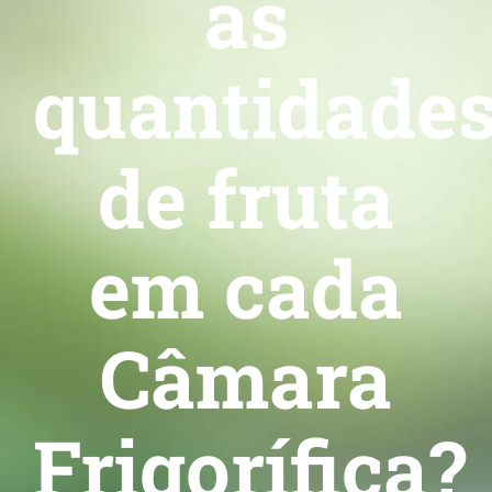
as
quantidade
de fruta
em cada
Câmara
Frigorífica?