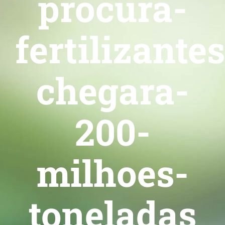
procura-
fertilizantes
chegara-
200-
milhoes-
toneladas