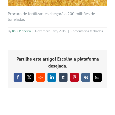
Procura de fertilizantes chegará a 200 milhões de
toneladas
em
By
Raul Pinheiro
|
Dezembro 18th, 2019
|
Comentários fechados
phospho
jornal-
demo-
procura-
fertiliza
Partilhe este artigo! Escolha a plataforma
chegara
200-
desejada.
milhoes-
tonelad
Facebook
X
Reddit
LinkedIn
Tumblr
Pinterest
Vk
Email
(necessário
mas
não
publicado)