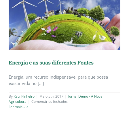
Energia e as suas diferentes Fontes
Energia, um recurso indispensável para que possa
existir vida no [...]
By
Raul Pinheiro
|
Maio 5th, 2017
|
Jornal Demo - A Nova
em
Agricultura
|
Comentários fechados
Energia
Ler mais...
e
as
suas
diferentes