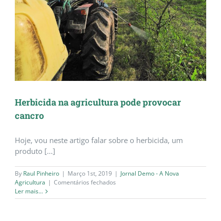
Herbicida na agricultura pode provocar
cancro
Hoje, vou neste artigo falar sobre o herbicida, um
produto [...]
By
Raul Pinheiro
|
Março 1st, 2019
|
Jornal Demo - A Nova
em
Agricultura
|
Comentários fechados
Herbicida
Ler mais...
na
agricultura
pode