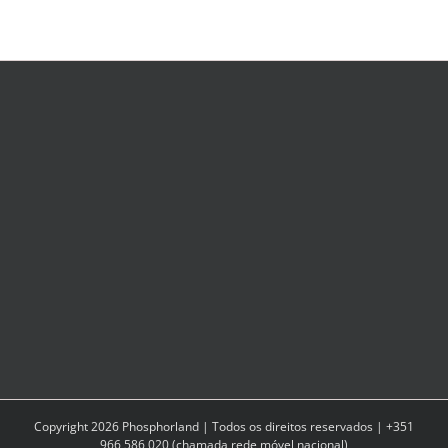
provocar
cancro
Copyright
2026
Phosphorland | Todos os direitos reservados | +351
966 586 020 (chamada rede móvel nacional)