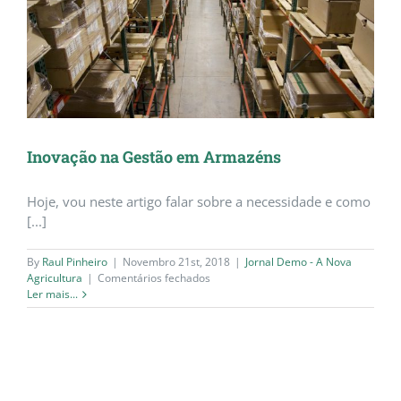
Inovação na Gestão em Armazéns
Hoje, vou neste artigo falar sobre a necessidade e como
[...]
By
Raul Pinheiro
|
Novembro 21st, 2018
|
Jornal Demo - A Nova
em
Agricultura
|
Comentários fechados
Inovação
Ler mais...
na
Gestão
em
Armazéns