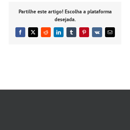
Partilhe este artigo! Escolha a plataforma
desejada.
Facebook
X
Reddit
LinkedIn
Tumblr
Pinterest
Vk
Email
(necessário
mas
não
publicado)