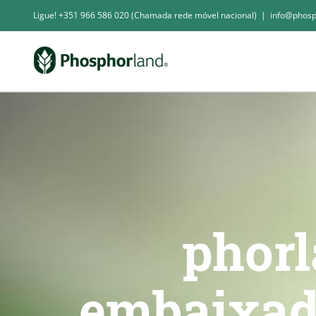
Skip
Ligue! +351 966 586 020 (Chamada rede móvel nacional)
|
info@phosp
to
content
phorl
embaixad