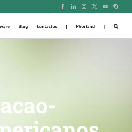
Facebook
LinkedIn
Instagram
X
YouTube
Skype
tware
Blog
Contactos
|
Phorland
|
tacao-
mericanos