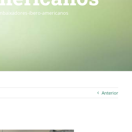
mbaixadores-ibero-americanos
Anterior