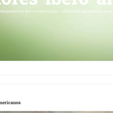
 Embaixadores Ibero-Americanos
phorland-apresentacao-e
mericanos