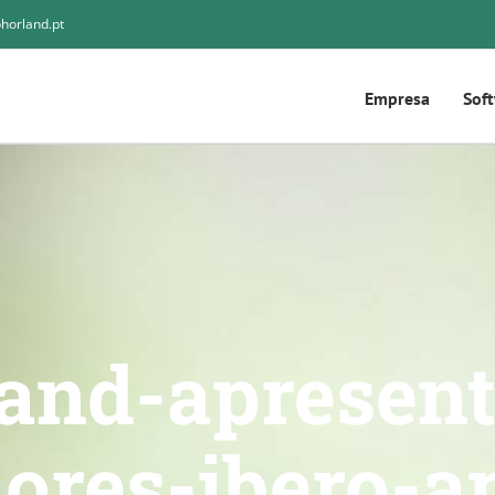
horland.pt
Empresa
Sof
and-apresen
ores-ibero-a