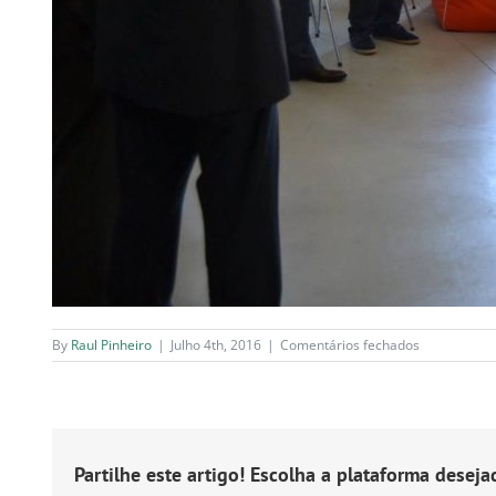
em
By
Raul Pinheiro
|
Julho 4th, 2016
|
Comentários fechados
phorland-
apresentaca
embaixador
ibero-
americanos
Partilhe este artigo! Escolha a plataforma deseja