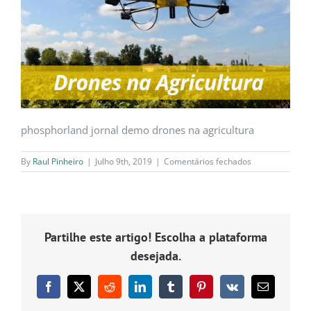
phosphorland jornal demo drones na agricultura
em
By
Raul Pinheiro
|
Julho 9th, 2019
|
Comentários fechados
phosphorland-
jornal-
demo-
drones-
na-
Partilhe este artigo! Escolha a plataforma
agricultura
desejada.
Facebook
X
Reddit
LinkedIn
Tumblr
Pinterest
Vk
Email
(necessário