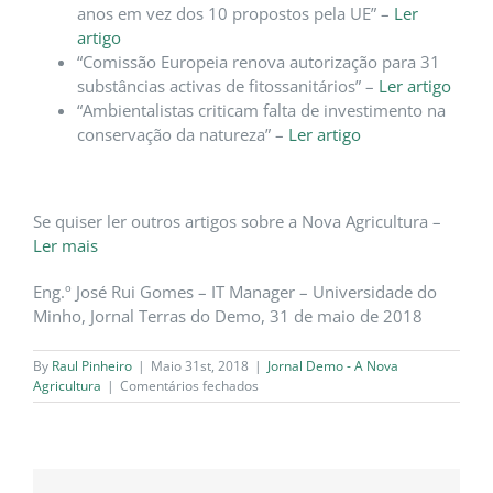
anos em vez dos 10 propostos pela UE” –
Ler
artigo
“Comissão Europeia renova autorização para 31
substâncias activas de fitossanitários” –
Ler artigo
“Ambientalistas criticam falta de investimento na
conservação da natureza” –
Ler artigo
Se quiser ler outros artigos sobre a Nova Agricultura –
Ler mais
Eng.º José Rui Gomes – IT Manager – Universidade do
Minho, Jornal Terras do Demo, 31 de maio de 2018
By
Raul Pinheiro
|
Maio 31st, 2018
|
Jornal Demo - A Nova
em
Agricultura
|
Comentários fechados
Drones
na
agricultura