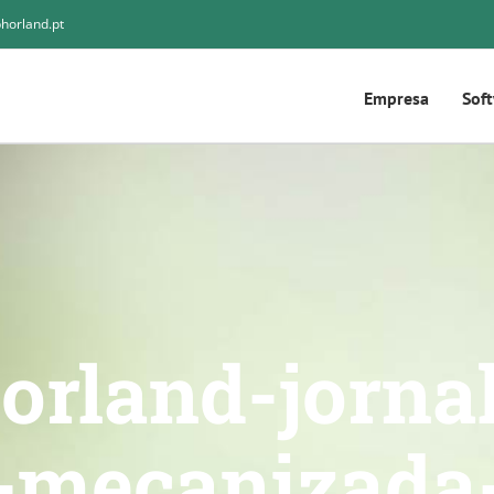
horland.pt
Empresa
Sof
orland-jorna
a-mecanizada