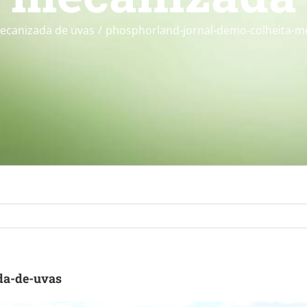
mecanizada de uvas
phosphorland-jornal-demo-colheita-m
da-de-uvas