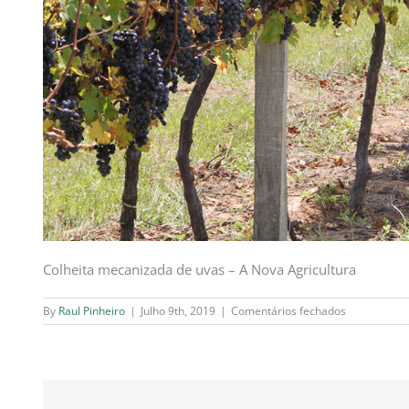
Colheita mecanizada de uvas – A Nova Agricultura
em
By
Raul Pinheiro
|
Julho 9th, 2019
|
Comentários fechados
phosphorlan
jornal-
demo-
colheita-
mecanizada
de-