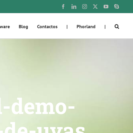
Facebook
LinkedIn
Instagram
X
YouTube
Skype
tware
Blog
Contactos
|
Phorland
|
l-demo-
-de-uvas