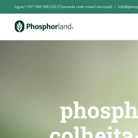
Skip
Ligue! +351 966 586 020 (Chamada rede móvel nacional)
|
info@phosp
to
content
phosph
colheit