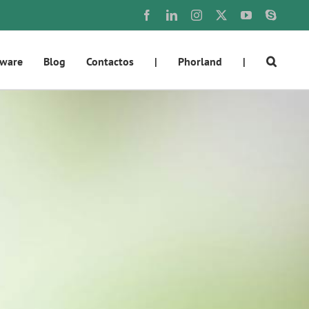
Facebook
LinkedIn
Instagram
X
YouTube
Skype
tware
Blog
Contactos
|
Phorland
|