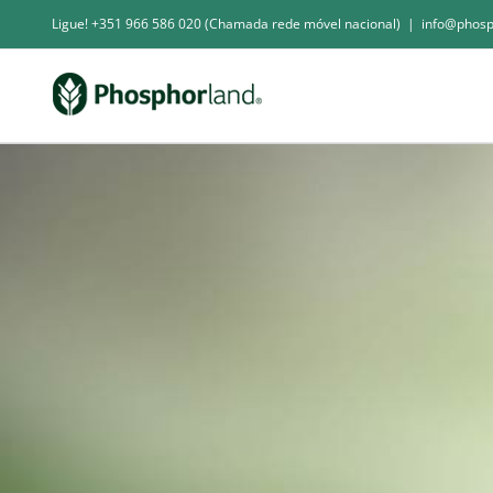
Skip
Ligue! +351 966 586 020 (Chamada rede móvel nacional)
|
info@phosp
to
content