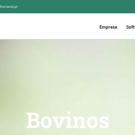
horland.pt
Empresa
Sof
Bovinos