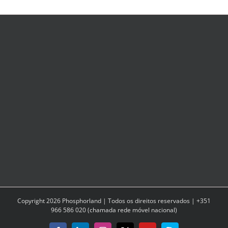
Interior
do
país
Copyright
2026
Phosphorland | Todos os direitos reservados | +351
966 586 020 (chamada rede móvel nacional)