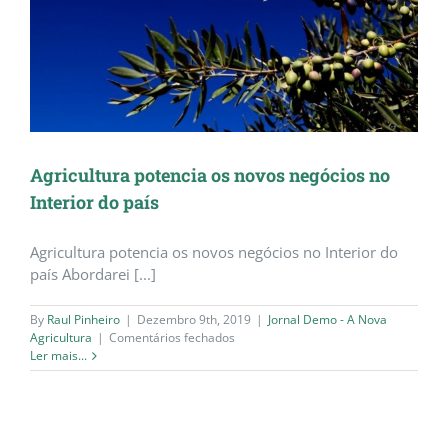
Agricultura potencia os novos negócios no
Interior do país
Agricultura potencia os novos negócios no Interior do
país Abordarei [...]
By
Raul Pinheiro
|
Dezembro 9th, 2019
|
Jornal Demo - A Nova
em
Agricultura
|
Comentários fechados
Agricultura
Ler mais...
potencia
os
novos
negócios
no