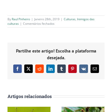
By
Raul Pinheiro
|
Janeiro 28th, 2019
|
Culturas
,
Inimigos das
em
culturas
|
Comentários fechados
Alternaria
sp.
Partilhe este artigo! Escolha a plataforma
desejada.
Facebook
X
Reddit
LinkedIn
Tumblr
Pinterest
Vk
Email
(necessário
mas
não
publicado)
Artigos relacionados