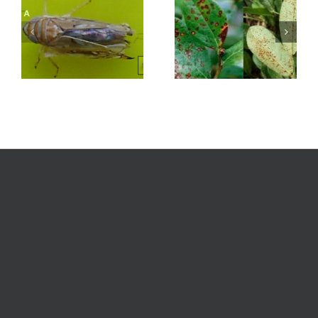
Ferrugem
Botrytis sp.
(Naohidemyces
vaccinii)