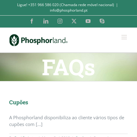
Skip
Ligue! +351 966 586 020 (Chamada rede móvel nacional)
|
to
info@phosphorland.pt
content
Facebook
LinkedIn
Instagram
X
YouTube
Skype
FAQs
Cupões
A Phosphorland disponibiliza ao cliente vários tipos de
cupões com [...]