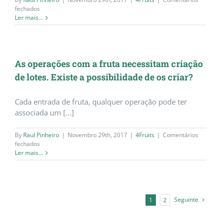
em
fechados
De
Ler mais...
forma
a
poder
certificar
toda
As operações com a fruta necessitam criação
a
de lotes. Existe a possibilidade de os criar?
fruta
preciso
da
Cada entrada de fruta, qualquer operação pode ter
ficha
associada um [...]
de
Rastreabilidade.
O
By
Raul Pinheiro
|
Novembro 29th, 2017
|
4Fruits
|
Comentários
4Fruits
em
fechados
cria
As
Ler mais...
essa
operações
informação/ficha?
com
a
fruta
necessitam
Seguinte
1
2
criação
de