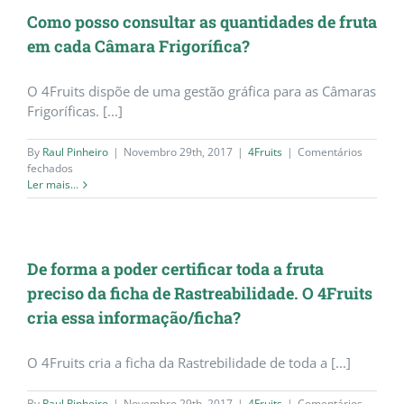
Como posso consultar as quantidades de fruta
em cada Câmara Frigorífica?
O 4Fruits dispõe de uma gestão gráfica para as Câmaras
Frigoríficas. [...]
By
Raul Pinheiro
|
Novembro 29th, 2017
|
4Fruits
|
Comentários
em
fechados
Como
Ler mais...
posso
consultar
as
quantidades
de
De forma a poder certificar toda a fruta
fruta
preciso da ficha de Rastreabilidade. O 4Fruits
em
cada
cria essa informação/ficha?
Câmara
Frigorífica?
O 4Fruits cria a ficha da Rastrebilidade de toda a [...]
By
Raul Pinheiro
|
Novembro 29th, 2017
|
4Fruits
|
Comentários