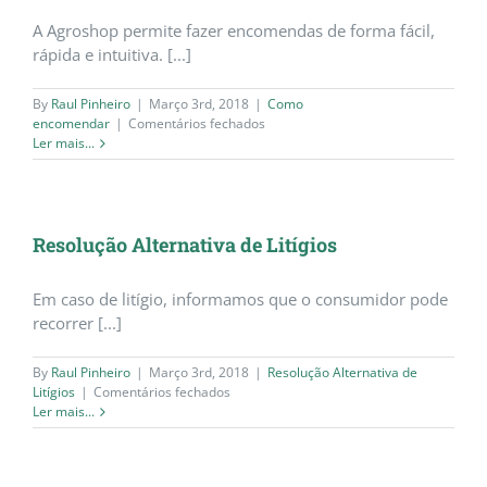
A Agroshop permite fazer encomendas de forma fácil,
rápida e intuitiva. [...]
By
Raul Pinheiro
|
Março 3rd, 2018
|
Como
em
encomendar
|
Comentários fechados
Como
Ler mais...
encomendar?
Resolução Alternativa de Litígios
Em caso de litígio, informamos que o consumidor pode
recorrer [...]
By
Raul Pinheiro
|
Março 3rd, 2018
|
Resolução Alternativa de
em
Litígios
|
Comentários fechados
Resolução
Ler mais...
Alternativa
de
Litígios