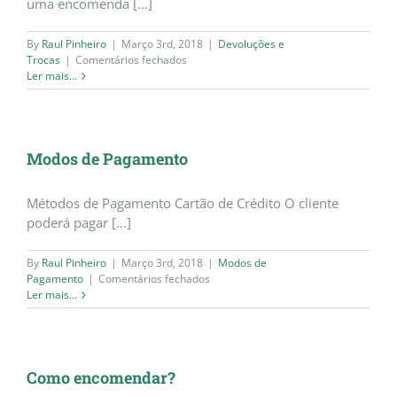
uma encomenda [...]
By
Raul Pinheiro
|
Março 3rd, 2018
|
Devoluções e
em
Trocas
|
Comentários fechados
Devoluções
Ler mais...
e
Trocas
Modos de Pagamento
Métodos de Pagamento Cartão de Crédito O cliente
poderá pagar [...]
By
Raul Pinheiro
|
Março 3rd, 2018
|
Modos de
em
Pagamento
|
Comentários fechados
Modos
Ler mais...
de
Pagamento
Como encomendar?