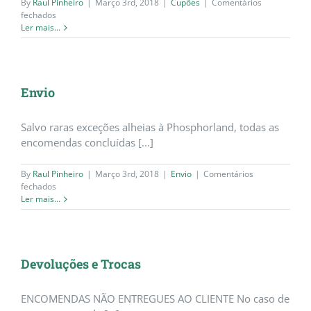
By
Raul Pinheiro
|
Março 3rd, 2018
|
Cupões
|
Comentários
em
fechados
Cupões
Ler mais...
Envio
Salvo raras exceções alheias à Phosphorland, todas as
encomendas concluídas [...]
By
Raul Pinheiro
|
Março 3rd, 2018
|
Envio
|
Comentários
em
fechados
Envio
Ler mais...
Devoluções e Trocas
ENCOMENDAS NÃO ENTREGUES AO CLIENTE No caso de