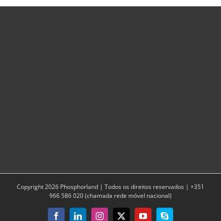
lotes.
Existe
a
possibilidade
de
os
criar?
Copyright
2026
Phosphorland | Todos os direitos reservados | +351
966 586 020 (chamada rede móvel nacional)
Facebook
LinkedIn
Instagram
X
YouTube
Skype