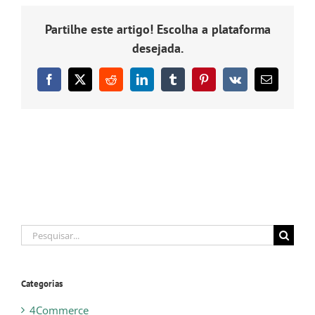
o
ficheiro
Partilhe este artigo! Escolha a plataforma
SAF-
T?
desejada.
Facebook
X
Reddit
LinkedIn
Tumblr
Pinterest
Vk
Email
(necessário
mas
não
publicado)
Pesquisar
Categorias
4Commerce