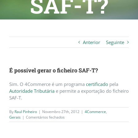
SAF-T?
Anterior
Seguinte
É possível gerar o ficheiro SAF-T?
Sim. O 4Commerce é um programa
certificado
pela
Autoridade Tributária
e permite a exportação do ficheiro
SAF-T.
By
Raul Pinheiro
|
Novembro 27th, 2012
|
4Commerce
,
em
Gerais
|
Comentários fechados
É
possível
gerar