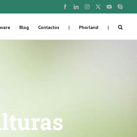
Facebook
LinkedIn
Instagram
X
YouTube
Skype
tware
Blog
Contactos
|
Phorland
|
lturas