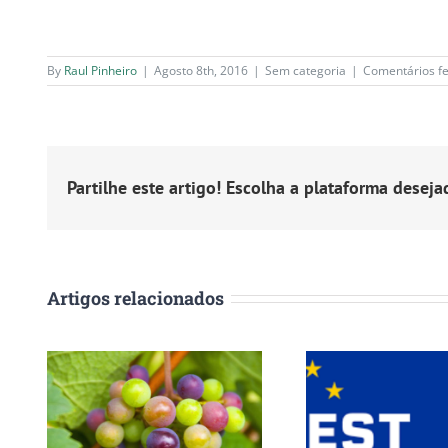
By
Raul Pinheiro
|
Agosto 8th, 2016
|
Sem categoria
|
Comentários f
Partilhe este artigo! Escolha a plataforma deseja
Artigos relacionados
12 Top Farming
Raul P
as
Startups and