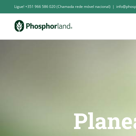
Skip
Ligue! +351 966 586 020 (Chamada rede móvel nacional)
|
info@phosp
to
content
Plane