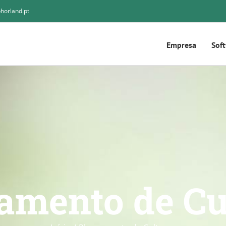
horland.pt
Empresa
Sof
amento de Cu