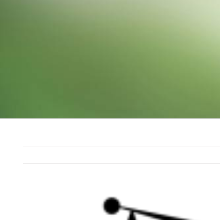
View
Larger
Image