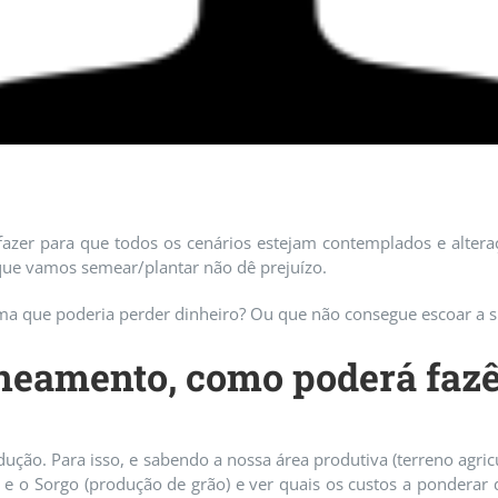
zer para que todos os cenários estejam contemplados e alteraç
ue vamos semear/plantar não dê prejuízo.
rma que poderia perder dinheiro? Ou que não consegue escoar a 
neamento, como poderá fazê
ução. Para isso, e sabendo a nossa área produtiva (terreno agric
e o Sorgo (produção de grão) e ver quais os custos a ponderar