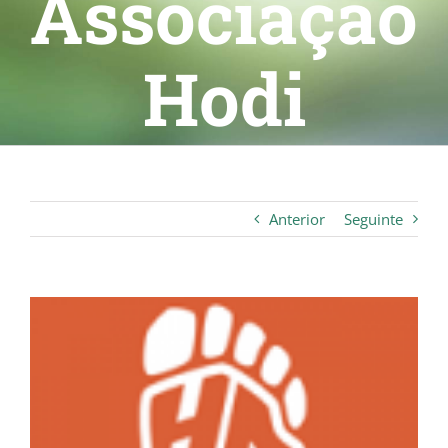
Associação
Hodi
Anterior
Seguinte
View
Larger
Image