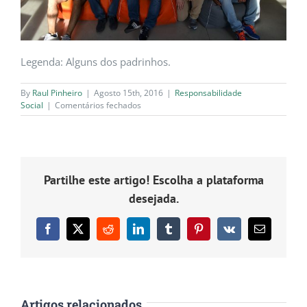
Legenda: Alguns dos padrinhos.
By
Raul Pinheiro
|
Agosto 15th, 2016
|
Responsabilidade
em
Social
|
Comentários fechados
Phosphorland
apadrinha
criança
da
Associação
Partilhe este artigo! Escolha a plataforma
Hodi
desejada.
Facebook
X
Reddit
LinkedIn
Tumblr
Pinterest
Vk
Email
(necessário
mas
não
publicado)
Artigos relacionados