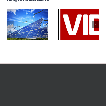
Mais 1500
Phosphorland
árvores
oferece licença
plantadas na
Phorland à ONG
iniciativa
VIDA
“Oxigenar Braga”