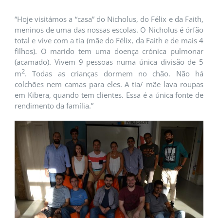
“Hoje visitámos a “casa” do Nicholus, do Félix e da Faith,
meninos de uma das nossas escolas. O Nicholus é órfão
total e vive com a tia (mãe do Félix, da Faith e de mais 4
filhos). O marido tem uma doença crónica pulmonar
(acamado). Vivem 9 pessoas numa única divisão de 5
2
m
. Todas as crianças dormem no chão. Não há
colchões nem camas para eles. A tia/ mãe lava roupas
em Kibera, quando tem clientes. Essa é a única fonte de
rendimento da família.”