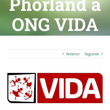
Phorland à
ONG VIDA
Anterior
Seguinte
View
Larger
Image