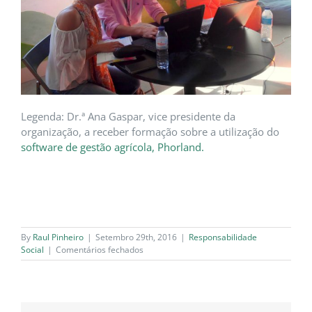
Legenda: Dr.ª Ana Gaspar, vice presidente da
organização, a receber formação sobre a utilização do
software de gestão agrícola, Phorland.
By
Raul Pinheiro
|
Setembro 29th, 2016
|
Responsabilidade
em
Social
|
Comentários fechados
Phosphorland
oferece
licença
Phorland
à