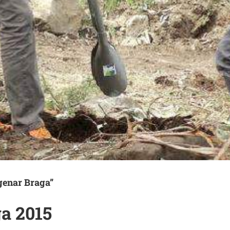
genar Braga”
a 2015