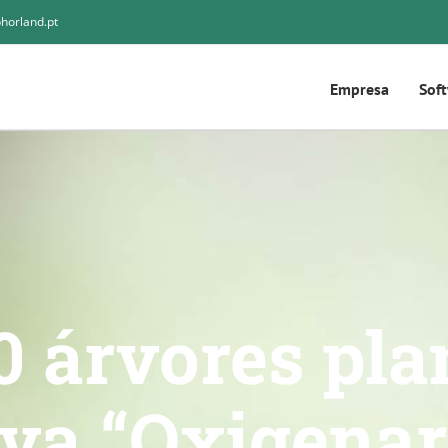
horland.pt
Empresa
Sof
0 árvores pla
iva “Oxigena