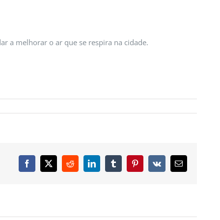
r a melhorar o ar que se respira na cidade.
Facebook
X
Reddit
LinkedIn
Tumblr
Pinterest
Vk
Email
(necessário
mas
não
publicado)