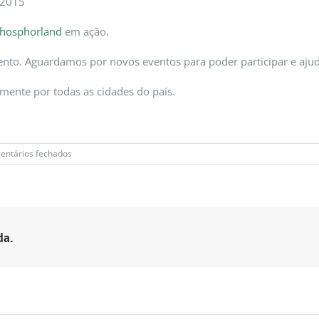
 2015
hosphorland
em ação.
ento. Aguardamos por novos eventos para poder participar e ajuda
mente por todas as cidades do país.
em
entários fechados
Mais
1500
árvores
plantadas
na
iniciativa
da.
“Oxigenar
Braga”