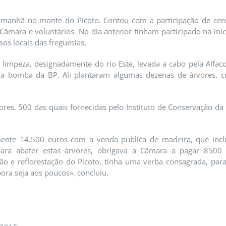
manhã no monte do Picoto. Contou com a participação de cerca
Câmara e voluntários. No dia anterior tinham participado na inic
os locais das freguesias.
impeza, designadamente do rio Este, levada a cabo pela Alfac
rás da bomba da BP. Ali plantaram algumas dezenas de árvor
res. 500 das quais fornecidas pelo Instituto de Conservação da 
emente 14.500 euros com a venda pública de madeira, que inc
para abater estas árvores, obrigava a Câmara a pagar 850
o e reflorestação do Picoto, tinha uma verba consagrada, par
bora seja aos poucos», concluiu.