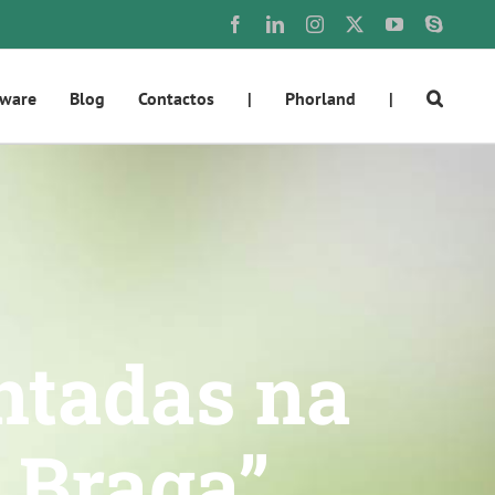
Facebook
LinkedIn
Instagram
X
YouTube
Skype
tware
Blog
Contactos
|
Phorland
|
ntadas na
r Braga”