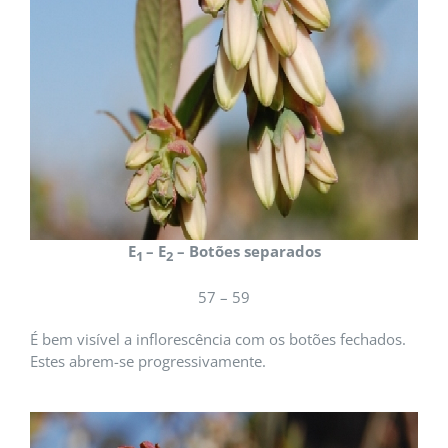
E
– E
– Botões separados
1
2
57 – 59
É bem visível a inflorescência com os botões fechados.
Estes abrem-se progressivamente.