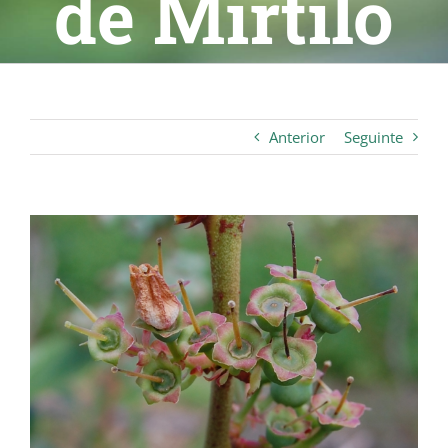
de Mirtilo
Anterior
Seguinte
View
Larger
Image