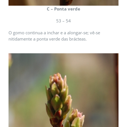
C – Ponta verde
53 – 54
O gomo continua a inchar e a alongar-se; vê-se
nitidamente a ponta verde das brácteas.