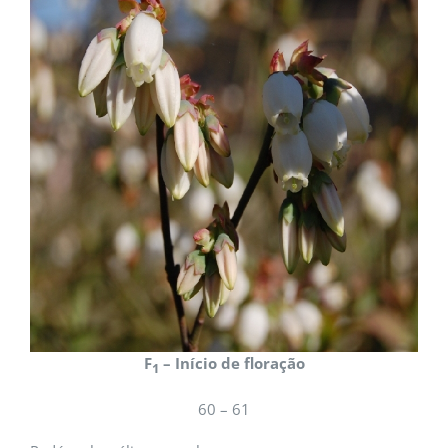
F
– Início de floração
1
60 – 61