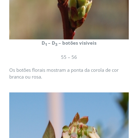
D
– D
– botões visíveis
1
3
55 – 56
Os botões florais mostram a ponta da corola de cor
branca ou rosa.