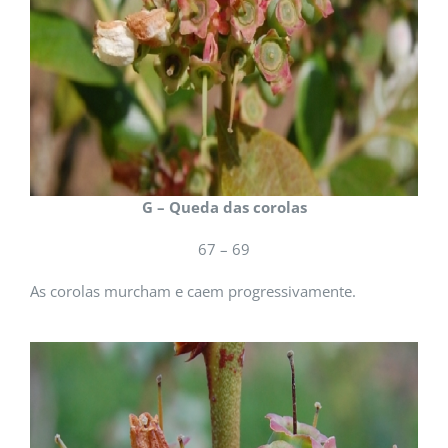
G – Queda das corolas
67 – 69
As corolas murcham e caem progressivamente.