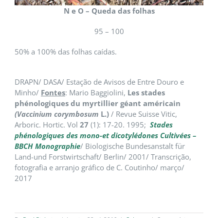
N e O – Queda das folhas
95 – 100
50% a 100% das folhas caídas.
DRAPN/ DASA/ Estação de Avisos de Entre Douro e
Minho/
Fontes
: Mario Baggiolini,
Les stades
phénologiques du myrtillier géant américain
(Vaccinium corymbosum
L.)
/ Revue Suisse Vitic,
Arboric. Hortic. Vol
27
(1): 17-20. 1995;
Stades
phénologiques des mono-et dicotylédones Cultivées –
BBCH Monographie
/ Biologische Bundesanstalt für
Land-und Forstwirtschaft/ Berlin/ 2001/ Transcrição,
fotografia e arranjo gráfico de C. Coutinho/ março/
2017