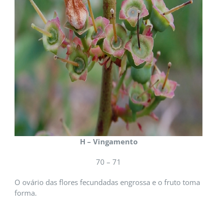
H – Vingamento
70 – 71
O ovário das flores fecundadas engrossa e o fruto toma
forma.