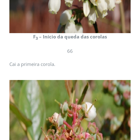
F
– Início da queda das corolas
3
66
Cai a primeira corola.